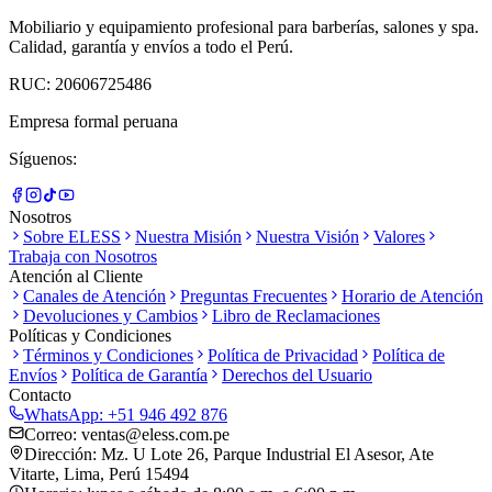
Mobiliario y equipamiento profesional para barberías, salones y spa.
Calidad, garantía y envíos a todo el Perú.
RUC: 20606725486
Empresa formal peruana
Síguenos:
Nosotros
Sobre ELESS
Nuestra Misión
Nuestra Visión
Valores
Trabaja con Nosotros
Atención al Cliente
Canales de Atención
Preguntas Frecuentes
Horario de Atención
Devoluciones y Cambios
Libro de Reclamaciones
Políticas y Condiciones
Términos y Condiciones
Política de Privacidad
Política de
Envíos
Política de Garantía
Derechos del Usuario
Contacto
WhatsApp:
+51 946 492 876
Correo:
ventas@eless.com.pe
Dirección:
Mz. U Lote 26, Parque Industrial El Asesor, Ate
Vitarte, Lima, Perú 15494