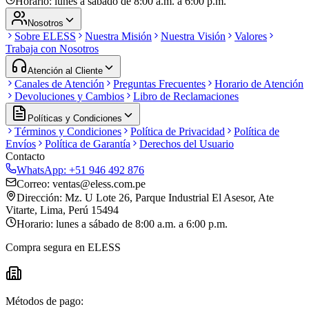
Horario:
lunes a sábado de 8:00 a.m. a 6:00 p.m.
Nosotros
Sobre ELESS
Nuestra Misión
Nuestra Visión
Valores
Trabaja con Nosotros
Atención al Cliente
Canales de Atención
Preguntas Frecuentes
Horario de Atención
Devoluciones y Cambios
Libro de Reclamaciones
Políticas y Condiciones
Términos y Condiciones
Política de Privacidad
Política de
Envíos
Política de Garantía
Derechos del Usuario
Contacto
WhatsApp:
+51 946 492 876
Correo:
ventas@eless.com.pe
Dirección:
Mz. U Lote 26, Parque Industrial El Asesor, Ate
Vitarte, Lima, Perú 15494
Horario:
lunes a sábado de 8:00 a.m. a 6:00 p.m.
Compra segura en ELESS
Métodos de pago: